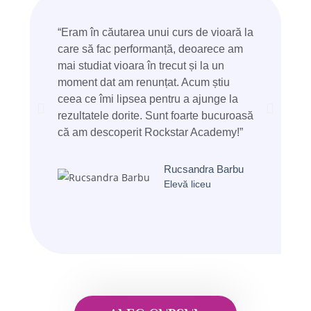
“Eram în căutarea unui curs de vioară la
“Îmi d
care să fac performanță, deoarece am
aprofu
mai studiat vioara în trecut și la un
dezvol
moment dat am renunțat. Acum știu
emoți
ceea ce îmi lipsea pentru a ajunge la
primel
rezultatele dorite. Sunt foarte bucuroasă
nerăb
că am descoperit Rockstar Academy!”
concer
Rucsandra Barbu
Elevă liceu