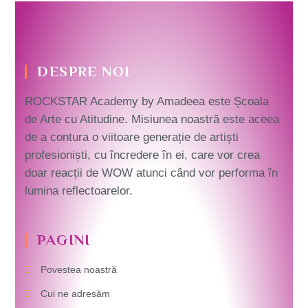
DESPRE NOI
ROCKSTAR Academy by Amadeea este Școala
de Arte cu Atitudine. Misiunea noastră este aceea
de a contura o viitoare generație de artiști
profesioniști, cu încredere în ei, care vor crea
doar reacții de WOW atunci când vor performa în
lumina reflectoarelor.
PAGINI
Povestea noastră
Cui ne adresăm