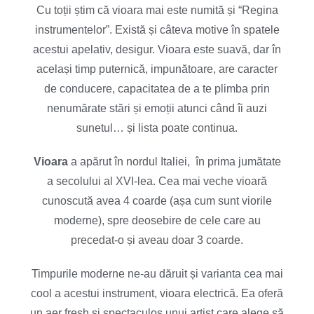
Cu toții știm că vioara mai este numită și “Regina
instrumentelor”. Există și câteva motive în spatele
acestui apelativ, desigur. Vioara este suavă, dar în
același timp puternică, impunătoare, are caracter
de conducere, capacitatea de a te plimba prin
nenumărate stări și emoții atunci când îi auzi
sunetul… și lista poate continua.
Vioara
a apărut în nordul Italiei, în prima jumătate
a secolului al XVI-lea. Cea mai veche vioară
cunoscută avea 4 coarde (așa cum sunt viorile
moderne), spre deosebire de cele care au
precedat-o și aveau doar 3 coarde.
Timpurile moderne ne-au dăruit și varianta cea mai
cool a acestui instrument, vioara electrică. Ea oferă
un aer fresh și spectaculos unui artist care alege să