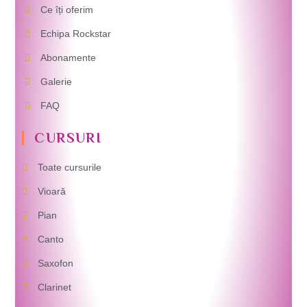
Ce îți oferim
Echipa Rockstar
Abonamente
Galerie
FAQ
CURSURI
Toate cursurile
Vioară
Pian
Canto
Saxofon
Clarinet