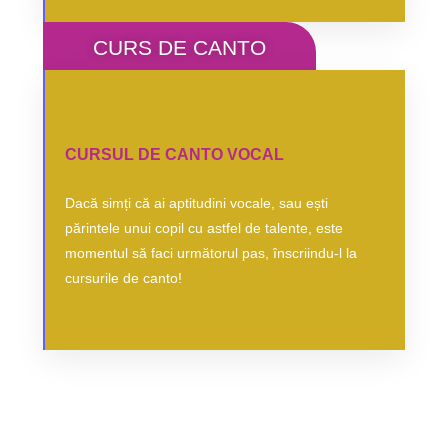
CURS DE CANTO
CUM SĂ FACI PERFORMANȚĂ VOCALĂ?
CURSUL DE CANTO VOCAL
Vino la o primă ședință de canto vocal, alături de
Dacă simți că ai aptitudini vocale, sau ești
super profa Romanița Duminică!
părintele unui copil cu astfel de talente, este
momentul să faci următorul pas, înscriindu-l la
VEZI CURS
cursurile de canto!