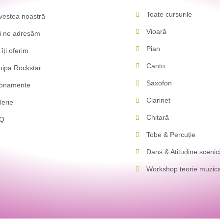
Toate cursurile
vestea noastră
Vioară
i ne adresăm
Pian
îți oferim
Canto
hipa Rockstar
Saxofon
onamente
Clarinet
lerie
Chitară
AQ
Tobe & Percuție
Dans & Atitudine scenic
Workshop teorie muzic