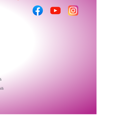
ă
ală